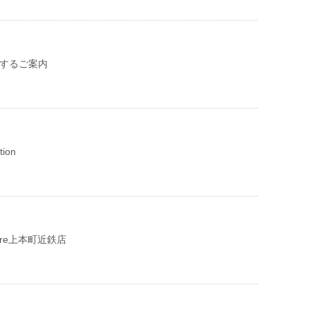
関するご案内
tion
Phare上本町近鉄店