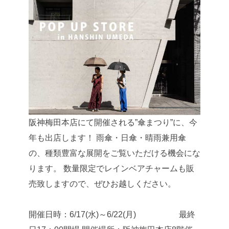
阪神梅田本店にて開催される”傘まつり”に、今
年も出店します！
雨傘・日傘・晴雨兼用傘
の、種類豊富な展開をご覧いただける機会にな
ります。
数量限定でレインベアチャームも販
売致しますので、ぜひお越しください。
開催日時：6/17(水)～6/22(月)
最終