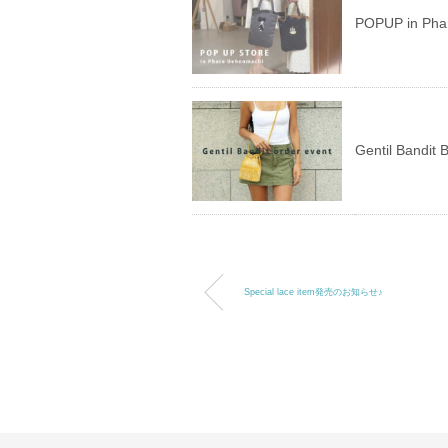
POPUP in 
Gentil Ba
Special lace item発売のお知らせ♪