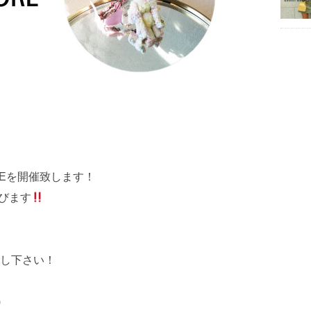
OREを開催致します！
並びます
し下さい！
)