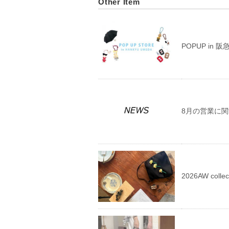
Other Item
POPUP in 
8月の営業に
2026AW collec